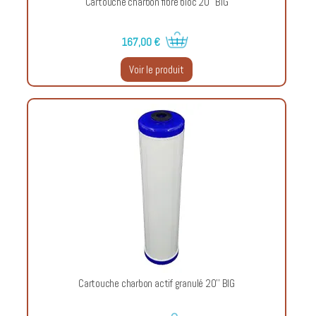
Cartouche charbon fibre bloc 20'' BIG
167,00 €
Voir le produit
Cartouche charbon actif granulé 20'' BIG