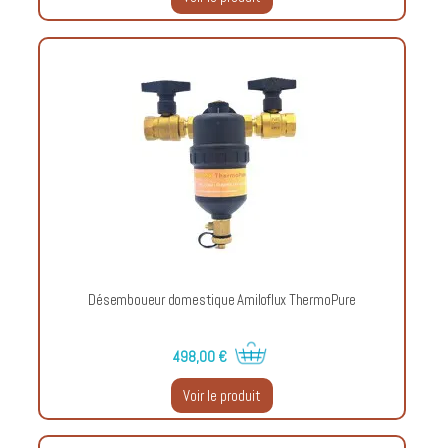
Désemboueur domestique Amiloflux ThermoPure
498,00 €
Voir le produit