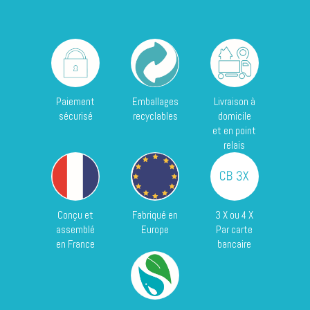
Paiement
Emballages
Livraison à
sécurisé
recyclables
domicile
et en point
relais
Conçu et
Fabriqué en
3 X ou 4 X
assemblé
Europe
Par carte
en France
bancaire